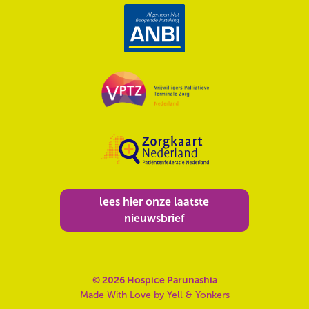
lees hier onze laatste
nieuwsbrief
©
2026
Hospice Parunashia
Made With Love by
Yell & Yonkers