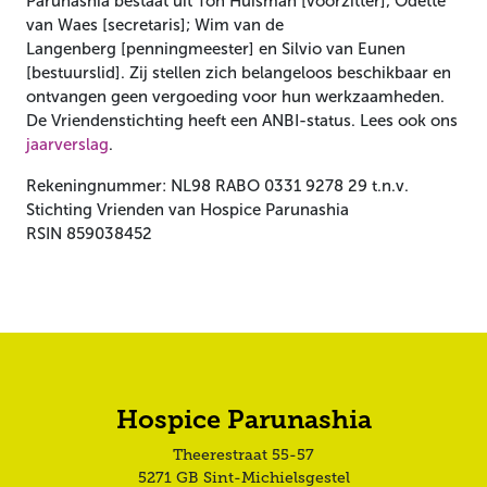
Parunashia bestaat uit Ton Huisman [voorzitter]; Odette
van Waes [secretaris]; Wim van de
Langenberg [penningmeester] en Silvio van Eunen
[bestuurslid]. Zij stellen zich belangeloos beschikbaar en
ontvangen geen vergoeding voor hun werkzaamheden.
De Vriendenstichting heeft een ANBI-status. Lees ook ons
jaarverslag
.
Rekeningnummer: NL98 RABO 0331 9278 29 t.n.v.
Stichting Vrienden van Hospice Parunashia
RSIN 859038452
Hospice Parunashia
Theerestraat 55-57
5271 GB Sint-Michielsgestel